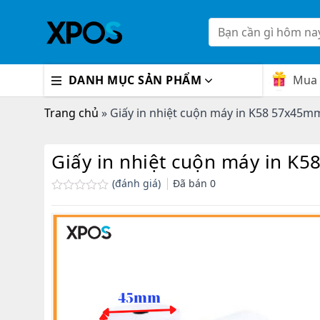
Skip
to
Tìm
kiếm:
content
Mua 
DANH MỤC SẢN PHẨM
Trang chủ
»
Giấy in nhiệt cuộn máy in K58 57x45m
Giấy in nhiệt cuộn máy in K
(đánh giá)
Đã bán
0
Được
xếp
hạng
0.0
5
sao