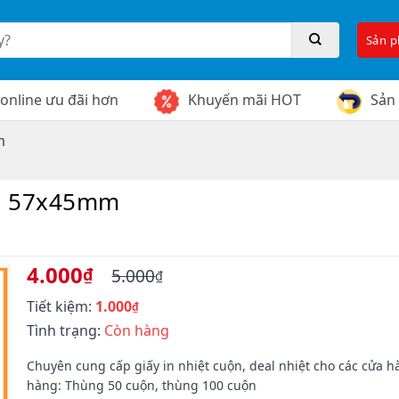
Sản 
online ưu đãi hơn
Khuyến mãi HOT
Sản
m
58 57x45mm
4.000
₫
5.000
₫
Giá
Giá
Tiết kiệm:
1.000
gốc
hiện
₫
là:
tại
Tình trạng:
Còn hàng
5.000₫.
là:
4.000₫.
Chuyên cung cấp giấy in nhiệt cuộn, deal nhiệt cho các cửa h
hàng: Thùng 50 cuộn, thùng 100 cuộn