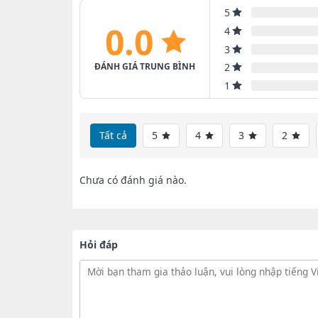
5
0.0
4
3
ĐÁNH GIÁ TRUNG BÌNH
2
1
Tất cả
5
4
3
2
Chưa có đánh giá nào.
Hỏi đáp