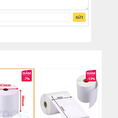
GỬI
-7%
-13%