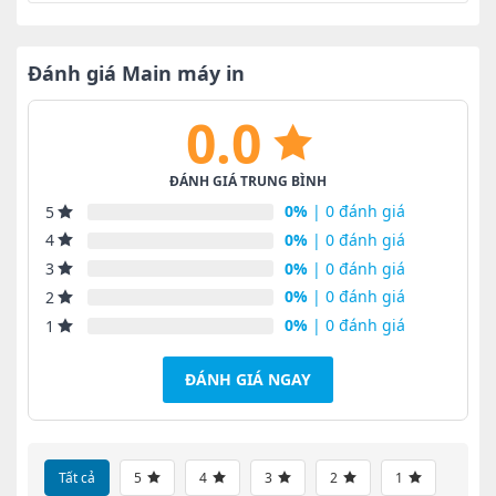
là:
tại
1.650.000₫.
là:
1.450.000₫.
Đánh giá Main máy in
0.0
ĐÁNH GIÁ TRUNG BÌNH
0%
| 0 đánh giá
5
0%
| 0 đánh giá
4
0%
| 0 đánh giá
3
0%
| 0 đánh giá
2
0%
| 0 đánh giá
1
ĐÁNH GIÁ NGAY
Tất cả
5
4
3
2
1