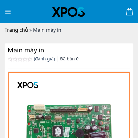
Skip
to
content
Trang chủ
»
Main máy in
Main máy in
(đánh giá)
Đã bán
0
Được
xếp
hạng
0.0
5
sao