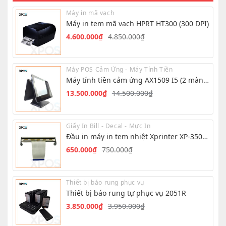
Máy in mã vạch
Máy in tem mã vạch HPRT HT300 (300 DPI)
4.600.000
₫
4.850.000
₫
Giá
Giá
gốc
hiện
là:
tại
Máy POS Cảm Ứng - Máy Tính Tiền
4.850.000₫.
là:
Máy tính tiền cảm ứng AX1509 I5 (2 màn
4.600.000₫.
hình)
13.500.000
₫
14.500.000
₫
Giá
Giá
gốc
hiện
là:
tại
Giấy In Bill - Decal - Mực In
14.500.000₫.
là:
Đầu in máy in tem nhiệt Xprinter XP-350B/
13.500.000₫.
XP-350BM
650.000
₫
750.000
₫
Giá
Giá
gốc
hiện
là:
tại
Thiết bị báo rung phục vụ
750.000₫.
là:
Thiết bị báo rung tự phục vụ 2051R
650.000₫.
3.850.000
₫
3.950.000
₫
Giá
Giá
gốc
hiện