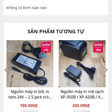
Không có bình luận nào
SẢN PHẨM TƯƠNG TỰ
-5%
-9%
Nguồn máy in bill, in
Nguồn máy in mã vạch
tem 24V – 2.5 Jack tròn
XP-350B / XP-420B / XP-
3 chân Mới 100%
470B 24V – 2.5A Jack 3
180.000
₫
200.000
₫
pin – Mới 100%
190.000
₫
220.000
₫
Giá
Giá
Giá
Giá