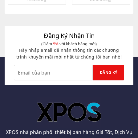
gốc
hiện
gốc
hiện
là:
tại
là:
tại
190.000₫.
là:
220.000₫.
là:
180.000₫.
200.000₫.
Đăng Ký Nhận Tin
(Giảm
5%
với khách hàng mới)
Hãy nhập email để nhận thông tin các chương
trình khuyến mãi mới nhất từ chúng tôi bạn nhé!
XPOS nhà phân phối thiết bị bán hàng Giá Tốt, Dịch Vụ