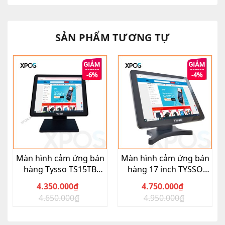
SẢN PHẨM TƯƠNG TỰ
-6%
-4%
Màn hình cảm ứng bán
Màn hình cảm ứng bán
hàng Tysso TS15TB
hàng 17 inch TYSSO
mới chính hãng
TS17TB
4.350.000
₫
4.750.000
₫
4.650.000
₫
4.950.000
₫
Giá
Giá
Giá
Giá
gốc
hiện
gốc
hiện
là:
tại
là:
tại