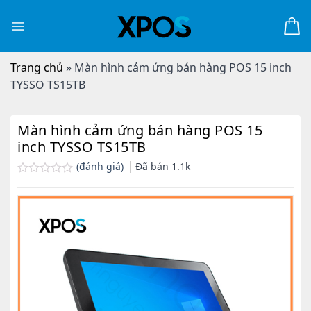
Skip
to
content
Trang chủ
»
Màn hình cảm ứng bán hàng POS 15 inch
TYSSO TS15TB
Màn hình cảm ứng bán hàng POS 15
inch TYSSO TS15TB
(đánh giá)
Đã bán
1.1k
Được
xếp
hạng
0.0
5
sao