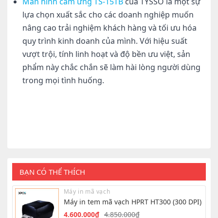
Màn hình cảm ứng TS-15TB
của TYSSO là một sự
lựa chọn xuất sắc cho các doanh nghiệp muốn
nâng cao trải nghiệm khách hàng và tối ưu hóa
quy trình kinh doanh của mình. Với hiệu suất
vượt trội, tính linh hoạt và độ bền ưu việt, sản
phẩm này chắc chắn sẽ làm hài lòng người dùng
trong mọi tình huống.
BẠN CÓ THỂ THÍCH
Máy in mã vạch
Máy in tem mã vạch HPRT HT300 (300 DPI)
4.600.000
₫
4.850.000
₫