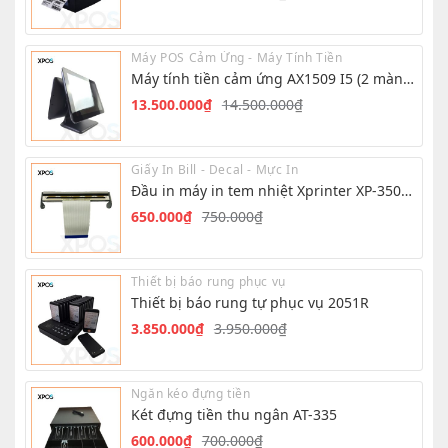
Giá
Giá
gốc
hiện
là:
tại
Máy POS Cảm Ứng - Máy Tính Tiền
4.850.000₫.
là:
Máy tính tiền cảm ứng AX1509 I5 (2 màn
4.600.000₫.
hình)
13.500.000
₫
14.500.000
₫
Giá
Giá
gốc
hiện
là:
tại
Giấy In Bill - Decal - Mực In
14.500.000₫.
là:
Đầu in máy in tem nhiệt Xprinter XP-350B/
13.500.000₫.
XP-350BM
650.000
₫
750.000
₫
Giá
Giá
gốc
hiện
là:
tại
Thiết bị báo rung phục vụ
750.000₫.
là:
Thiết bị báo rung tự phục vụ 2051R
650.000₫.
3.850.000
₫
3.950.000
₫
Giá
Giá
gốc
hiện
là:
tại
Ngăn kéo đựng tiền
3.950.000₫.
là:
Két đựng tiền thu ngân AT-335
3.850.000₫.
600.000
₫
700.000
₫