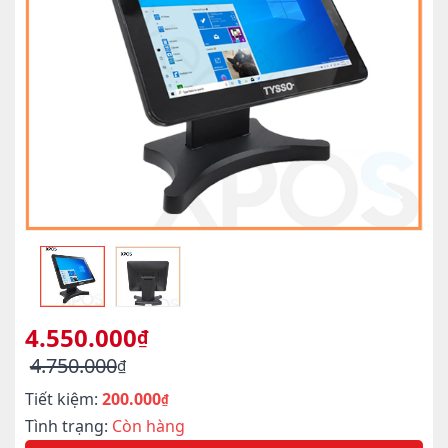
4.550.000
₫
4.750.000
₫
Giá
Giá
Tiết kiệm:
200.000
gốc
hiện
₫
là:
tại
Tình trạng:
Còn hàng
4.750.000₫.
là: